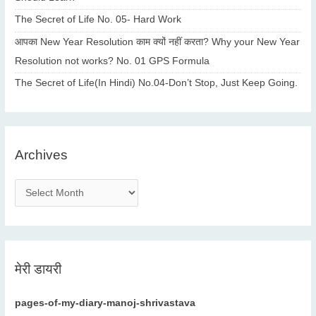
The Secret of Life No. 05- Hard Work
आपका New Year Resolution काम क्यों नहीं करता? Why your New Year
Resolution not works? No. 01 GPS Formula
The Secret of Life(In Hindi) No.04-Don’t Stop, Just Keep Going.
Archives
A
r
c
h
i
मेरी डायरी
v
e
pages-of-my-diary-manoj-shrivastava