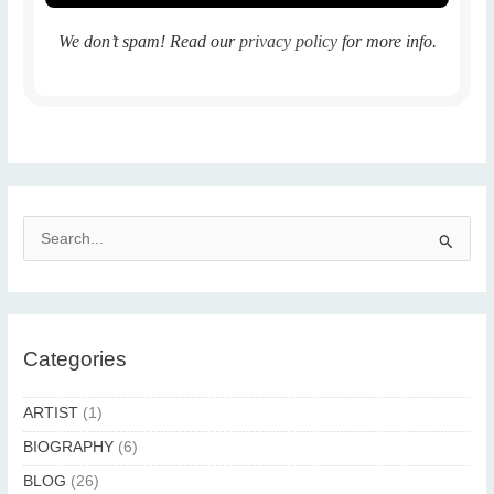
We don’t spam! Read our
privacy policy
for more info.
S
e
a
r
c
Categories
h
f
ARTIST
(1)
o
BIOGRAPHY
(6)
r
BLOG
(26)