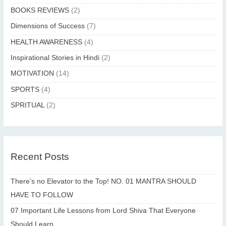
:
BOOKS REVIEWS
(2)
Dimensions of Success
(7)
HEALTH AWARENESS
(4)
Inspirational Stories in Hindi
(2)
MOTIVATION
(14)
SPORTS
(4)
SPRITUAL
(2)
Recent Posts
There’s no Elevator to the Top! NO. 01 MANTRA SHOULD
HAVE TO FOLLOW
07 Important Life Lessons from Lord Shiva That Everyone
Should Learn